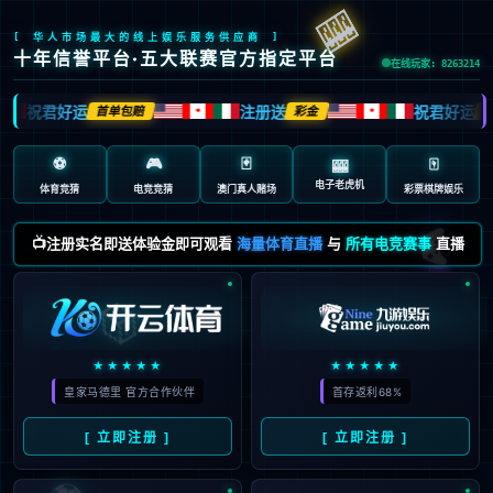
🎰
[ 华人市场最大的线上娱乐服务供应商 ]
十年信誉平台·五大联赛官方指定平台
在线玩家: 8263214
祝君好运
注册送
祝君好运
首单包赔
彩金
首
🍁
🍁
⚽
🎮
🃏
🀄️
🎰
电子老虎机
体育竞猜
电竞竞猜
澳门真人赌场
彩票棋牌娱乐
🎮
📺注册实名即送体验金即可观看
海量体育直播
与
所有电竞赛事
直播
🎲
★★★★★
★★★★★
皇家马德里 官方合作伙伴
首存返利68%
[ 立即注册 ]
[ 立即注册 ]
⚽