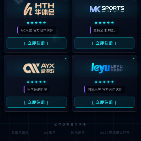
★★★★★
★★★★★
🃏
AC米兰 官方合作伙伴
支持全球IP娱乐
[ 立即注册 ]
[ 立即注册 ]
★★★★★
★★★★★
业内最高赔率
国际米兰 官方合作伙伴
[ 立即注册 ]
[ 立即注册 ]
全球战略合作伙伴
皇家马德里
AC米兰
国际米兰
2026美加墨世界杯