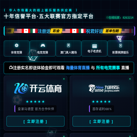
[ 华人市场最大的线上娱乐服务供应商 ]
十年信誉平台·五大联赛官方指定平台
在线玩家: 8263214
🎮
注册送
祝君好运
单包赔
彩金
首单包赔
🍁
🍁
🍁
⚽
🎮
🃏
🀄️
🎰
🎲
电子老虎机
体育竞猜
电竞竞猜
澳门真人赌场
彩票棋牌娱乐
📺注册实名即送体验金即可观看
海量体育直播
与
所有电竞赛事
直播
⚽
★★★★★
★★★★★
皇家马德里 官方合作伙伴
首存返利68%
[ 立即注册 ]
[ 立即注册 ]
🃏