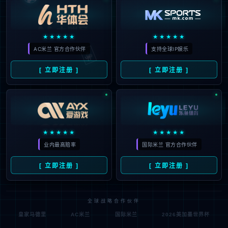
★★★★★
★★★★★
🃏
AC米兰 官方合作伙伴
支持全球IP娱乐
[ 立即注册 ]
[ 立即注册 ]
★★★★★
★★★★★
业内最高赔率
国际米兰 官方合作伙伴
[ 立即注册 ]
[ 立即注册 ]
全球战略合作伙伴
皇家马德里
AC米兰
国际米兰
2026美加墨世界杯