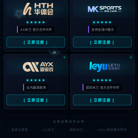
⚽
★★★★★
★★★★★
AC米兰 官方合作伙伴
支持全球IP娱乐
🃏
[ 立即注册 ]
[ 立即注册 ]
★★★★★
★★★★★
业内最高赔率
国际米兰 官方合作伙伴
[ 立即注册 ]
[ 立即注册 ]
全球战略合作伙伴
皇家马德里
AC米兰
国际米兰
2026美加墨世界杯